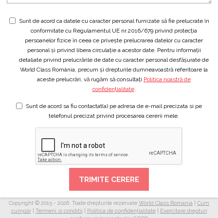
Sunt de acord ca datele cu caracter personal furnizate să fie prelucrate în
conformitate cu Regulamentul UE nr.2016/679 privind protecția
persoanelor fizice în ceea ce privește prelucrarea datelor cu caracter
personal și privind libera circulație a acestor date. Pentru informații
detaliate privind prelucrările de date cu caracter personal desfășurate de
World Class România, precum și drepturile dumneavoastră referitoare la
aceste prelucrări, vă rugăm să consultați
Politica noastră de
confidențialitate
.
Sunt de acord sa fiu contactat(a) pe adresa de e-mail precizata si pe
telefonul precizat privind procesarea cererii mele.
TRIMITE CERERE
Copyright © 2015 - 2026. Toate drepturile rezervate
World Class Romania
|
Cum
cumpăr
|
Termeni si conditii
|
Politica de confidențialitate
|
Exercitare drepturi