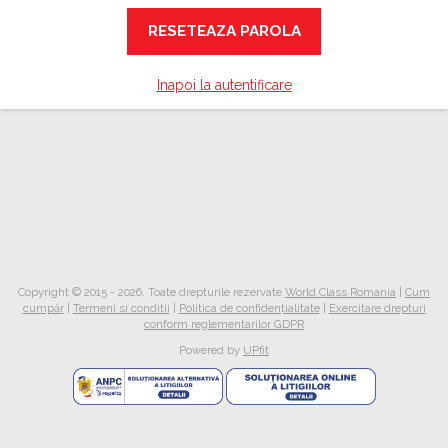
RESETEAZA PAROLA
Inapoi la autentificare
Copyright © 2015 - 2026. Toate drepturile rezervate
World Class Romania
|
Cum
cumpăr
|
Termeni si conditii
|
Politica de confidențialitate
|
Exercitare drepturi
conform reglementarilor GDPR
Powered by
UPfit