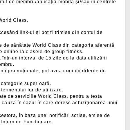
ntul de membru/aplicația mobilă și/sau în centrele
World Class.
 accesând
link-u
l
și pot fi trimise din contul de
le de sănătate World Class din categoria aferentă
 online la clasele de group fitness.
într-un interval de 15 zile de la data utilizării
membru.
ii promoționale, pot avea condiții diferite de
o categorie superioară.
termenului lor de utilizare.
te de serviciile World Class, pentru a testa
 de cauză în cazul în care doresc achiziționarea unui
cestora, în baza unei notificări scrise, emise de
 Intern de Funcționare.