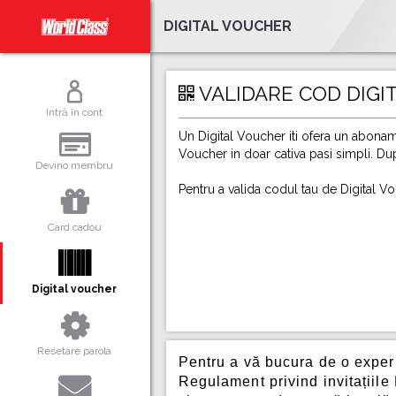
DIGITAL VOUCHER
VALIDARE COD DIGI
Intră în cont
Un Digital Voucher iti ofera un aboname
Voucher in doar cativa pasi simpli. Dup
Devino membru
Pentru a valida codul tau de Digital Vo
Card cadou
Digital voucher
Resetare parola
Pentru a vă bucura de o exper
Regulament privind invitațiile