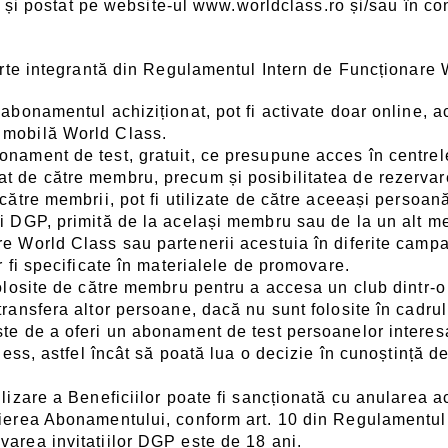
 și postat pe website-ul www.worldclass.ro și/sau în co
te integrantă din Regulamentul Intern de Funcționare 
n abonamentul achiziționat, pot fi activate doar online,
a mobilă World Class.
onament de test, gratuit, ce presupune acces în centre
t de către membru, precum și posibilitatea de rezervare
către membrii, pot fi utilizate de către aceeași persoană 
ii DGP, primită de la același membru sau de la un alt 
re World Class sau partenerii acestuia în diferite campan
or fi specificate în materialele de promovare.
 folosite de către membru pentru a accesa un club dintr-
transfera altor persoane, dacă nu sunt folosite în cadrul 
ste de a oferi un abonament de test persoanelor interesa
itness, astfel încât să poată lua o decizie în cunoștință
ilizare a Beneficiilor poate fi sancționată cu anularea a
lierea Abonamentului, conform art. 10 din Regulamentul
varea invitațiilor DGP este de 18 ani.