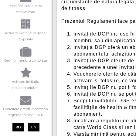
circumstanțe de natură legală,
Modifică setările de
de fitness.
comunicare
Prezentul Regulament face par
Activare invitație partener
Invitațiile DGP incluse î
Corporate
membru sau din aplicați
Invitația DGP oferă un ab
abonamentului achiziționa
Invitațiile DGP oferite de 
Devino membru corporate
precedente a unei invitaț
Voucherele oferite de căt
activare și folosire, ce v
Activare invitație
Invitațiile DGP nu pot fi
de la un prieten
Invitațiile DGP nu se pot 
Scopul invitațiilor DGP e
facilitățile de health & f
Exercitare drepturi conform
abonament.
reglementarilor GDPR
Încălcarea regulilor de ut
către World Class și rezi
RO
EN
Vârsta minimă pentru acti