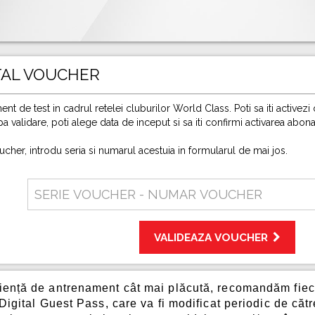
TAL VOUCHER
nt de test in cadrul retelei cluburilor World Class. Poti sa iti activez
a validare, poti alege data de inceput si sa iti confirmi activarea abon
ucher, introdu seria si numarul acestuia in formularul de mai jos.
Serie
voucher
-
numar
VALIDEAZA VOUCHER
voucher
iență de antrenament cât mai plăcută, recomandăm fie
 Digital Guest Pass, care va fi modificat periodic de c